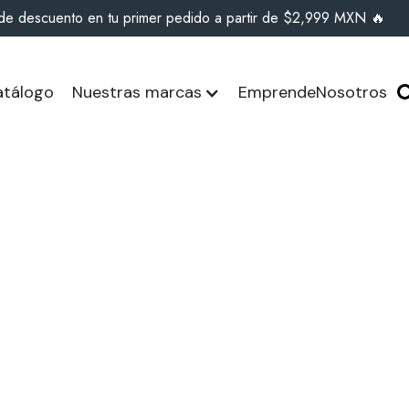
de descuento en tu primer pedido a partir de $2,999 MXN 🔥
tálogo
Nuestras marcas
Emprende
Nosotros