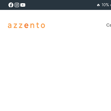
🔥 10% 
Ca