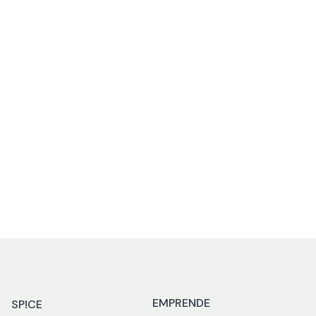
Sombrero bucket negro con
carita feliz
SKU
7500534026437
EMPRENDE
SP!CE