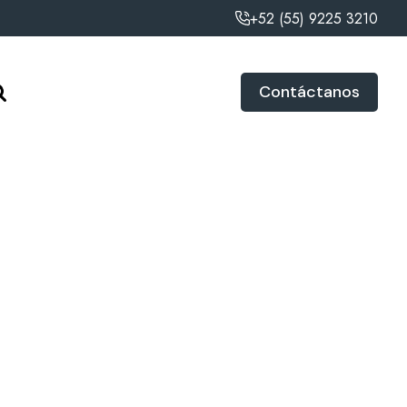
+52 (55) 9225 3210
Contáctanos
Marca
INVIGORATE FOR KIDS
Modelo
AZAC24SS55
Talla