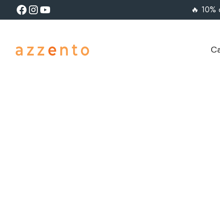
🔥 10% 
Ca