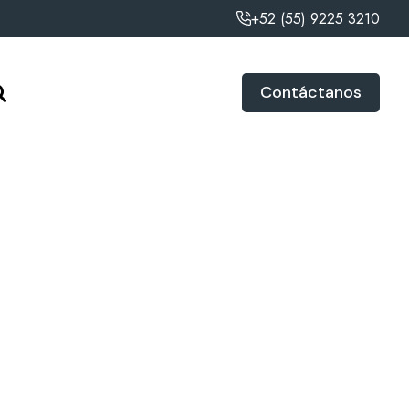
+52 (55) 9225 3210
Contáctanos
Marca
INVIGORATE
Modelo
PMS25KD046
Talla