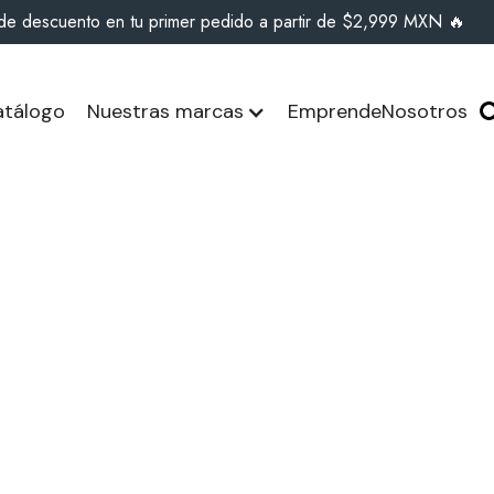
de descuento en tu primer pedido a partir de $2,999 MXN 🔥
tálogo
Nuestras marcas
Emprende
Nosotros