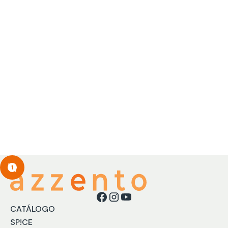
Cosmetiquera básica
SKU
7500534019798
1
CATÁLOGO
SP!CE