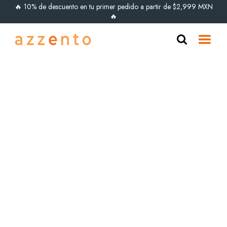
🔥 10% de descuento en tu primer pedido a partir de $2,999 MXN
🔥
ÚLTIMAS PIEZAS