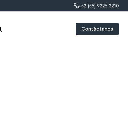
+52 (55) 9225 3210
Contáctanos
Marca
INVIGORATE
Modelo
PMW22CD021-CM
Talla