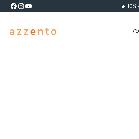
🔥 10% 
Ca