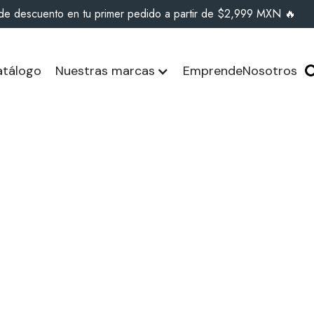
de descuento en tu primer pedido a partir de $2,999 MXN 🔥
tálogo
Nuestras marcas
Emprende
Nosotros