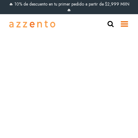
🔥 10% de descuento en tu primer pedido a partir de $2,999 MXN
🔥
ÚLTIMAS PIEZAS