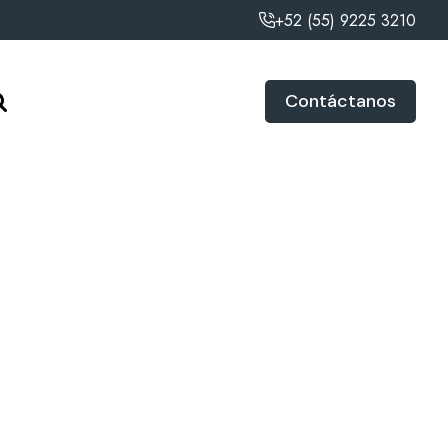
+52 (55) 9225 3210
Contáctanos
Marca
ADORN
Modelo
AZLE22FW10
Talla