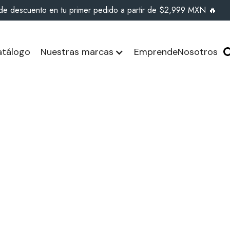
de descuento en tu primer pedido a partir de $2,999 MXN 🔥
tálogo
Nuestras marcas
Emprende
Nosotros