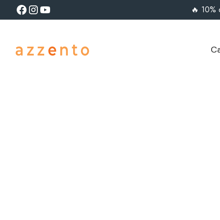
🔥 10% 
Ca