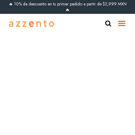
🔥 10% de descuento en tu primer pedido a partir de $2,999 MXN
🔥
ÚLTIMAS PIEZAS