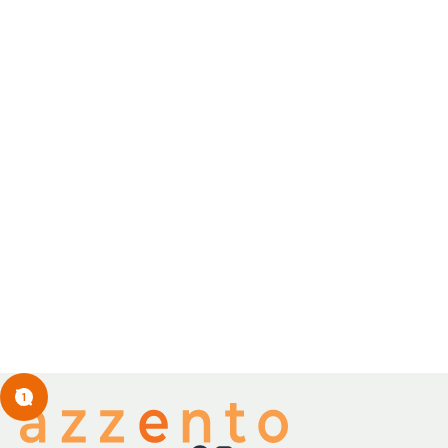
2 pack broches translucido rosas
SKU
7500534024549
1