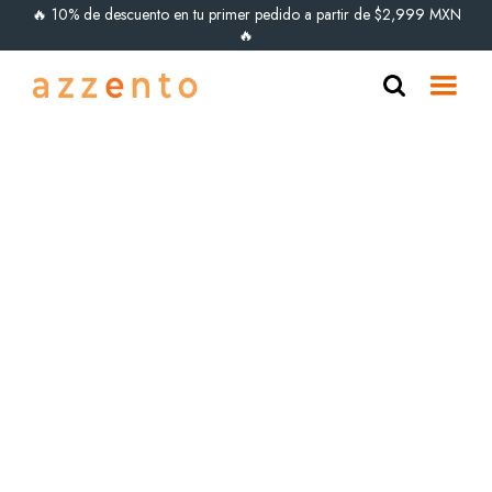
🔥 10% de descuento en tu primer pedido a partir de $2,999 MXN
🔥