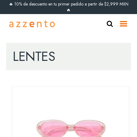
🔥 10% de descuento en tu primer pedido a partir de $2,999 MXN
🔥
LENTES