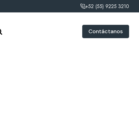
+52 (55) 9225 3210
Contáctanos
Marca
ADORN
Modelo
PMS25KD047
Talla