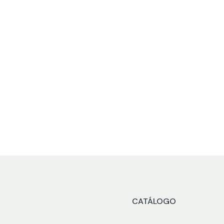
e Playa con Diseño
PASHMINAS ESTAMPAD
SKU
PMS24BB026
750053400982
CATÁLOGO