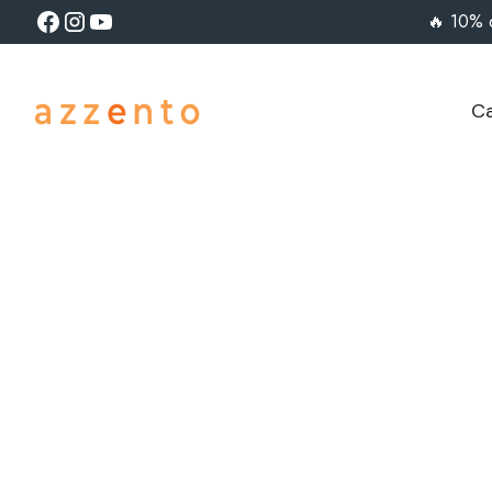
🔥 10% 
Ca