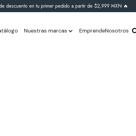
de descuento en tu primer pedido a partir de $2,999 MXN 🔥
tálogo
Nuestras marcas
Emprende
Nosotros