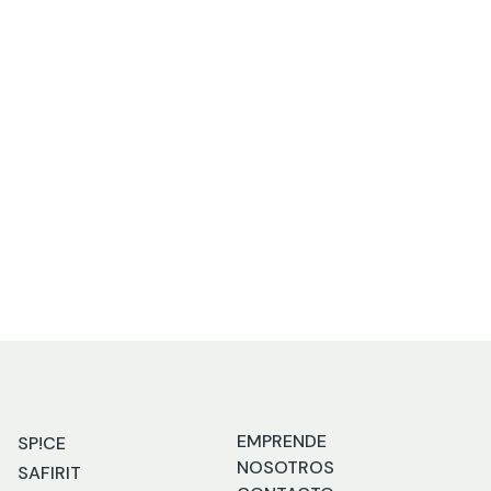
AS
Bolsa de playa
SKU
9
PMW22BB009
EMPRENDE
SP!CE
NOSOTROS
SAFIRIT