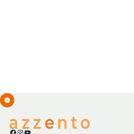
Sombrero Bucket Ajustable
Bolsa d
Caqui Detalle de Letras
Chic
Bordadas
SKU
SKU
7500534029315
1