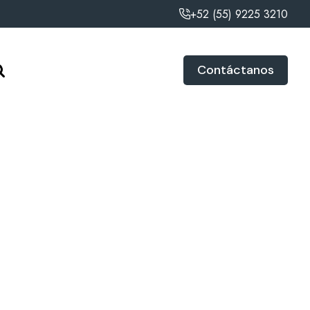
+52 (55) 9225 3210
Contáctanos
Marca
INVIGORATE
Modelo
AZCD23SS12-UN
Talla