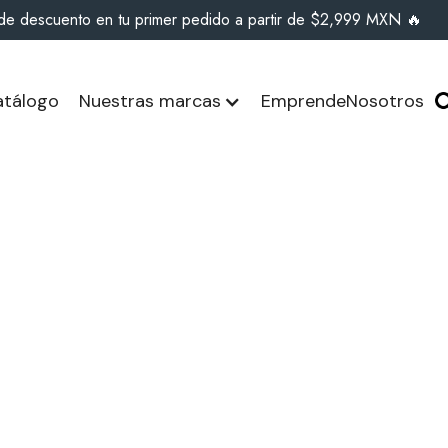
de descuento en tu primer pedido a partir de $2,999 MXN 🔥
tálogo
Nuestras marcas
Emprende
Nosotros