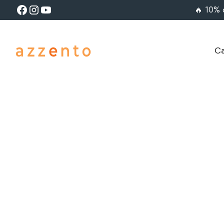
🔥 10% 
Ca