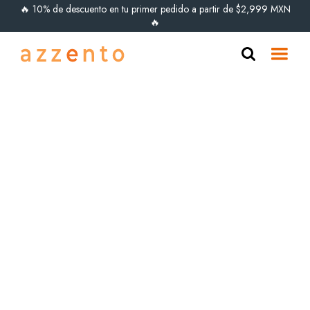
🔥 10% de descuento en tu primer pedido a partir de $2,999 MXN
🔥